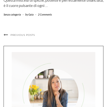
Questa miscela di spezie, potente e perfettamente bilanciata,
è il cuore pulsante di ogni
…
Senza categoria
-
by
Gaia
-
2 Comments
PREVIOUS POSTS