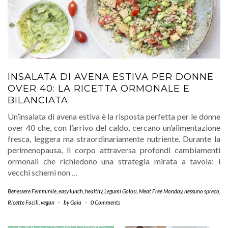
INSALATA DI AVENA ESTIVA PER DONNE
OVER 40: LA RICETTA ORMONALE E
BILANCIATA
Un’insalata di avena estiva è la risposta perfetta per le donne
over 40 che, con l’arrivo del caldo, cercano un’alimentazione
fresca, leggera ma straordinariamente nutriente. Durante la
perimenopausa, il corpo attraversa profondi cambiamenti
ormonali che richiedono una strategia mirata a tavola: i
vecchi schemi non
…
Benessere Femminile
,
easy lunch
,
healthy
,
Legumi Golosi
,
Meat Free Monday
,
nessuno spreco
,
Ricette Facili
,
vegan
-
by
Gaia
-
0 Comments