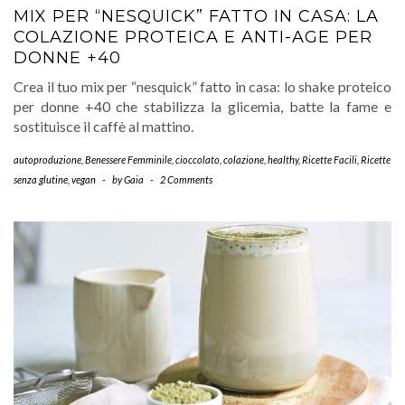
MIX PER “NESQUICK” FATTO IN CASA: LA
COLAZIONE PROTEICA E ANTI-AGE PER
DONNE +40
Crea il tuo mix per “nesquick” fatto in casa: lo shake proteico
per donne +40 che stabilizza la glicemia, batte la fame e
sostituisce il caffè al mattino.
autoproduzione
,
Benessere Femminile
,
cioccolato
,
colazione
,
healthy
,
Ricette Facili
,
Ricette
senza glutine
,
vegan
-
by
Gaia
-
2 Comments