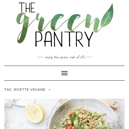
Skip
to
content
enjoy the green side of life
Toggle Navigation
TAG:
RICETTE VEGANE