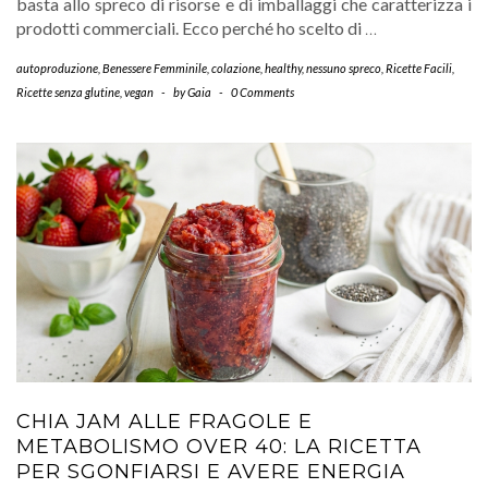
basta allo spreco di risorse e di imballaggi che caratterizza i
prodotti commerciali. Ecco perché ho scelto di
…
autoproduzione
,
Benessere Femminile
,
colazione
,
healthy
,
nessuno spreco
,
Ricette Facili
,
Ricette senza glutine
,
vegan
-
by
Gaia
-
0 Comments
CHIA JAM ALLE FRAGOLE E
METABOLISMO OVER 40: LA RICETTA
PER SGONFIARSI E AVERE ENERGIA