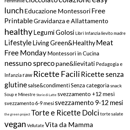
Femminile
lunch
Free
Educazione Montessori
Printable
Gravidanza e Allattamento
healthy
Legumi Golosi
Libri Infanzia
lievito madre
Meat
Lifestyle
Living Green&Healthy
Free Monday
Montessori in Cucina
nessuno spreco
pane&lievitati
Pedagogia e
Ricette Facili
Ricette senza
raw
Infanzia
glutine
salse&condimenti
Senza categoria
snack
svezzamento +12 mesi
Soup e Minestre
Storie di Latte
svezzamento 9-12 mesi
svezzamento 6-9 mesi
Torte e Ricette Dolci
torte salate
the green project
vegan
Vita da Mamma
Vellutate