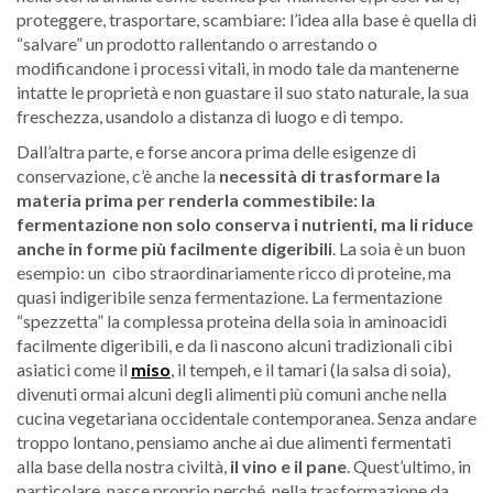
proteggere, trasportare, scambiare: l’idea alla base è quella di
“salvare” un prodotto rallentando o arrestando o
modificandone i processi vitali, in modo tale da mantenerne
intatte le proprietà e non guastare il suo stato naturale, la sua
freschezza, usandolo a distanza di luogo e di tempo.
Dall’altra parte, e forse ancora prima delle esigenze di
conservazione, c’è anche la
necessità di trasformare la
materia prima per renderla commestibile: la
fermentazione non solo conserva i nutrienti, ma li riduce
anche in forme più facilmente digeribili
. La soia è un buon
esempio: un cibo straordinariamente ricco di proteine, ma
quasi indigeribile senza fermentazione. La fermentazione
“spezzetta” la complessa proteina della soia in aminoacidi
facilmente digeribili, e da lì nascono alcuni tradizionali cibi
asiatici come il
miso
, il tempeh, e il tamari (la salsa di soia),
divenuti ormai alcuni degli alimenti più comuni anche nella
cucina vegetariana occidentale contemporanea. Senza andare
troppo lontano, pensiamo anche ai due alimenti fermentati
alla base della nostra civiltà,
il vino e il pane
. Quest’ultimo, in
particolare, nasce proprio perché, nella trasformazione da