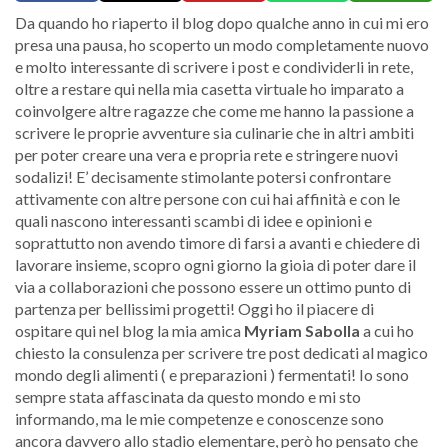
Da quando ho riaperto il blog dopo qualche anno in cui mi ero
presa una pausa, ho scoperto un modo completamente nuovo
e molto interessante di scrivere i post e condividerli in rete,
oltre a restare qui nella mia casetta virtuale ho imparato a
coinvolgere altre ragazze che come me hanno la passione a
scrivere le proprie avventure sia culinarie che in altri ambiti
per poter creare una vera e propria rete e stringere nuovi
sodalizi! E’ decisamente stimolante potersi confrontare
attivamente con altre persone con cui hai affinità e con le
quali nascono interessanti scambi di idee e opinioni e
soprattutto non avendo timore di farsi a avanti e chiedere di
lavorare insieme, scopro ogni giorno la gioia di poter dare il
via a collaborazioni che possono essere un ottimo punto di
partenza per bellissimi progetti! Oggi ho il piacere di
ospitare qui nel blog la mia amica
Myriam Sabolla
a cui ho
chiesto la consulenza per scrivere tre post dedicati al magico
mondo degli alimenti ( e preparazioni ) fermentati! Io sono
sempre stata affascinata da questo mondo e mi sto
informando, ma le mie competenze e conoscenze sono
ancora davvero allo stadio elementare, però ho pensato che