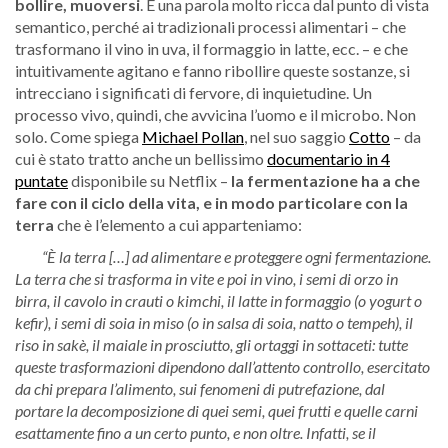
bollire, muoversi
. È una parola molto ricca dal punto di vista
semantico, perché ai tradizionali processi alimentari – che
trasformano il vino in uva, il formaggio in latte, ecc. – e che
intuitivamente agitano e fanno ribollire queste sostanze, si
intrecciano i significati di fervore, di inquietudine. Un
processo vivo, quindi, che avvicina l’uomo e il microbo. Non
solo. Come spiega
Michael Pollan
, nel suo saggio
Cotto
– da
cui è stato tratto anche un bellissimo
documentario in 4
puntate
disponibile su Netflix –
la fermentazione ha a che
fare con il ciclo della vita, e in modo particolare con la
terra
che è l’elemento a cui apparteniamo:
“
È la terra […] ad alimentare e proteggere ogni fermentazione.
La terra che si trasforma in vite e poi in vino, i semi di orzo in
birra, il cavolo in crauti o kimchi, il latte in formaggio (o yogurt o
kefir), i semi di soia in miso (o in salsa di soia, natto o tempeh), il
riso in sak
è
, il maiale in prosciutto, gli ortaggi in sottaceti: tutte
queste trasformazioni dipendono dall’attento controllo, esercitato
da chi prepara l’alimento, sui fenomeni di putrefazione, dal
portare la decomposizione di quei semi, quei frutti e quelle carni
esattamente fino a un certo punto, e non oltre. Infatti, se il