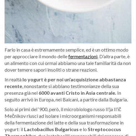
Farlo in casa è estremamente semplice, ed è un ottimo modo
per approcciare il mondo delle
fermentazioni
. D’altra parte, è
un alimento con cui ormai abbiamo una tale familiarità da non
dover temere sapori insoliti o strane reazioni.
In realtà
lo yogurt è per noi un’acquisizione abbastanza
recente
, nonostante si abbiano testimonianze della sua
presenza già nel
6000 avanti Cristo in Asia centrale.
In
seguito arrivò in Europa, nei Balcani, a partire dalla Bulgaria.
Solo ai primi del ‘900, però, il microbiologo russo Il’ja Il’ič
Mečnikov riuscì ad isolare i microorganismi responsabili
della fermentazione del latte e della sua trasformazione in
yogurt: il
Lactobacillus B
ulgaricus
e lo
Streptococcus
T
hermophilus
, due lactobacilli responsabili del processo di