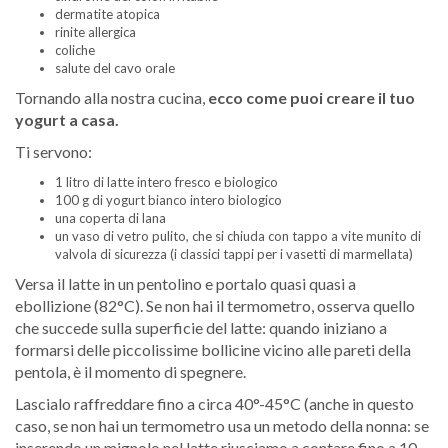
dermatite atopica
rinite allergica
coliche
salute del cavo orale
Tornando alla nostra cucina,
ecco come puoi creare il tuo
yogurt a casa.
Ti servono:
1 litro di latte intero fresco e biologico
100 g di yogurt bianco intero biologico
una coperta di lana
un vaso di vetro pulito, che si chiuda con tappo a vite munito di
valvola di sicurezza (i classici tappi per i vasetti di marmellata)
Versa il latte in un pentolino e portalo quasi quasi a
ebollizione (82°C). Se non hai il termometro, osserva quello
che succede sulla superficie del latte: quando iniziano a
formarsi delle piccolissime bollicine vicino alle pareti della
pentola, è il momento di spegnere.
Lascialo raffreddare fino a circa 40°-45°C (anche in questo
caso, se non hai un termometro usa un metodo della nonna: se
inserendo un mignolo nel latte riusciamo a contare fino a 10,