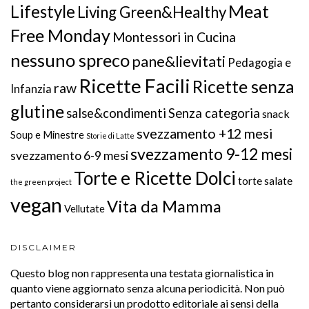
Meat
Lifestyle
Living Green&Healthy
Free Monday
Montessori in Cucina
nessuno spreco
pane&lievitati
Pedagogia e
Ricette Facili
Ricette senza
raw
Infanzia
glutine
salse&condimenti
Senza categoria
snack
svezzamento +12 mesi
Soup e Minestre
Storie di Latte
svezzamento 9-12 mesi
svezzamento 6-9 mesi
Torte e Ricette Dolci
torte salate
the green project
vegan
Vita da Mamma
Vellutate
DISCLAIMER
Questo blog non rappresenta una testata giornalistica in
quanto viene aggiornato senza alcuna periodicità. Non può
pertanto considerarsi un prodotto editoriale ai sensi della