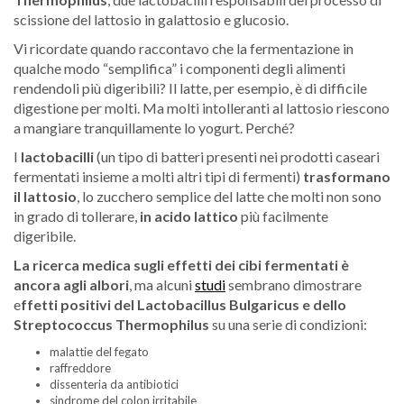
scissione del lattosio in galattosio e glucosio.
Vi ricordate quando raccontavo che la fermentazione in
qualche modo “semplifica” i componenti degli alimenti
rendendoli più digeribili? Il latte, per esempio, è di difficile
digestione per molti. Ma molti intolleranti al lattosio riescono
a mangiare tranquillamente lo yogurt. Perché?
I
lactobacilli
(un tipo di batteri presenti nei prodotti caseari
fermentati insieme a molti altri tipi di fermenti)
trasformano
il lattosio
, lo zucchero semplice del latte che molti non sono
in grado di tollerare,
in acido lattico
più facilmente
digeribile.
La ricerca medica sugli effetti dei cibi fermentati è
ancora agli albori
, ma alcuni
studi
sembrano dimostrare
e
ffetti positivi del Lactobacillus Bulgaricus e dello
Streptococcus Thermophilus
su una serie di condizioni:
malattie del fegato
raffreddore
dissenteria da antibiotici
sindrome del colon irritabile