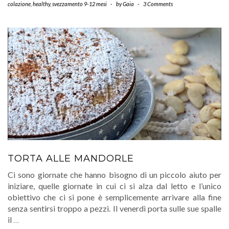
colazione
,
healthy
,
svezzamento 9-12 mesi
-
by
Gaia
-
3 Comments
TORTA ALLE MANDORLE
Ci sono giornate che hanno bisogno di un piccolo aiuto per
iniziare, quelle giornate in cui ci si alza dal letto e l’unico
obiettivo che ci si pone è semplicemente arrivare alla fine
senza sentirsi troppo a pezzi. Il venerdì porta sulle sue spalle
il
…