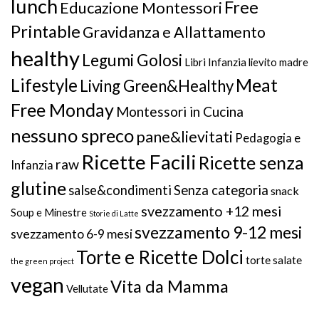
lunch
Free
Educazione Montessori
Printable
Gravidanza e Allattamento
healthy
Legumi Golosi
Libri Infanzia
lievito madre
Meat
Lifestyle
Living Green&Healthy
Free Monday
Montessori in Cucina
nessuno spreco
pane&lievitati
Pedagogia e
Ricette Facili
Ricette senza
raw
Infanzia
glutine
salse&condimenti
Senza categoria
snack
svezzamento +12 mesi
Soup e Minestre
Storie di Latte
svezzamento 9-12 mesi
svezzamento 6-9 mesi
Torte e Ricette Dolci
torte salate
the green project
vegan
Vita da Mamma
Vellutate