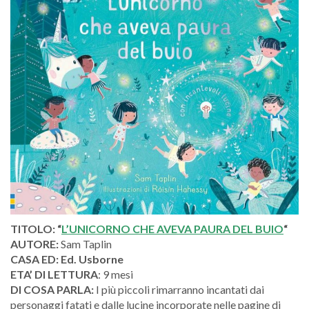
TITOLO: “
L’UNICORNO CHE AVEVA PAURA DEL BUIO
“
AUTORE:
Sam Taplin
CASA ED: Ed. Usborne
ETA’ DI LETTURA
: 9 mesi
DI COSA PARLA:
I più piccoli rimarranno incantati dai
personaggi fatati e dalle lucine incorporate nelle pagine di