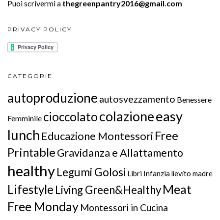
Puoi scrivermi a
thegreenpantry2016@gmail.com
PRIVACY POLICY
CATEGORIE
autoproduzione
autosvezzamento
Benessere
colazione
easy
cioccolato
Femminile
lunch
Free
Educazione Montessori
Printable
Gravidanza e Allattamento
healthy
Legumi Golosi
Libri Infanzia
lievito madre
Meat
Lifestyle
Living Green&Healthy
Free Monday
Montessori in Cucina