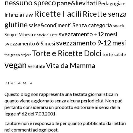
nessuno spreco
pane&lievitati
Pedagogia e
Ricette Facili
Ricette senza
raw
Infanzia
glutine
salse&condimenti
Senza categoria
snack
svezzamento +12 mesi
Soup e Minestre
Storie di Latte
svezzamento 9-12 mesi
svezzamento 6-9 mesi
Torte e Ricette Dolci
torte salate
the green project
vegan
Vita da Mamma
Vellutate
DISCLAIMER
Questo blog non rappresenta una testata giornalistica in
quanto viene aggiornato senza alcuna periodicità. Non può
pertanto considerarsi un prodotto editoriale ai sensi della
legge n° 62 del 7.03.2001
L'autore non è responsabile per quanto pubblicato dai lettori
nei commenti ad ogni post.