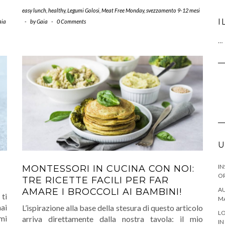
easy lunch
,
healthy
,
Legumi Golosi
,
Meat Free Monday
,
svezzamento 9-12 mesi
I
aia
-
by
Gaia
-
0 Comments
…
U
IN
MONTESSORI IN CUCINA CON NOI:
OR
TRE RICETTE FACILI PER FAR
AU
AMARE I BROCCOLI AI BAMBINI!
 ti
M
mai
L’ispirazione alla base della stesura di questo articolo
LO
 mi
arriva direttamente dalla nostra tavola: il mio
IN