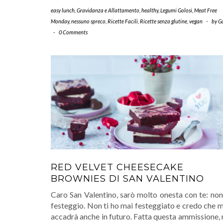
easy lunch
,
Gravidanza e Allattamento
,
healthy
,
Legumi Golosi
,
Meat Free
Monday
,
nessuno spreco
,
Ricette Facili
,
Ricette senza glutine
,
vegan
-
by
G
-
0 Comments
RED VELVET CHEESECAKE
BROWNIES DI SAN VALENTINO
Caro San Valentino, sarò molto onesta con te: non
festeggio. Non ti ho mai festeggiato e credo che 
accadrà anche in futuro. Fatta questa ammissione,