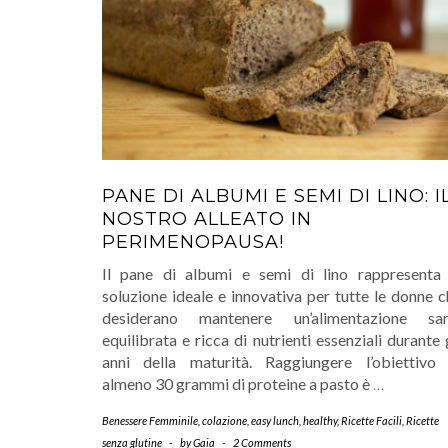
PANE DI ALBUMI E SEMI DI LINO: I
NOSTRO ALLEATO IN
PERIMENOPAUSA!
Il pane di albumi e semi di lino rappresenta 
soluzione ideale e innovativa per tutte le donne 
desiderano mantenere un’alimentazione san
equilibrata e ricca di nutrienti essenziali durante 
anni della maturità. Raggiungere l’obiettivo 
almeno 30 grammi di proteine a pasto è
…
Benessere Femminile
,
colazione
,
easy lunch
,
healthy
,
Ricette Facili
,
Ricette
senza glutine
-
by
Gaia
-
2 Comments