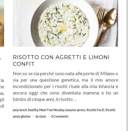
L
RISOTTO CON AGRETTI E LIMONI
CONFIT
Non so se sia perché sono nata alle porte di Milano o
sia per una questione genetica, ma il mio amore
la
incondizionato per i risotti risale alla mia infanzia e
che
ancora oggi che sono diventata mamma e ho un
a,
bimbo di cinque anni, il risotto
…
gli
di
easy lunch
,
healthy
,
Meat Free Monday
,
nessuno spreco
,
Ricette Facili
,
Ricette
senza glutine
-
by
Gaia
-
0 Comments