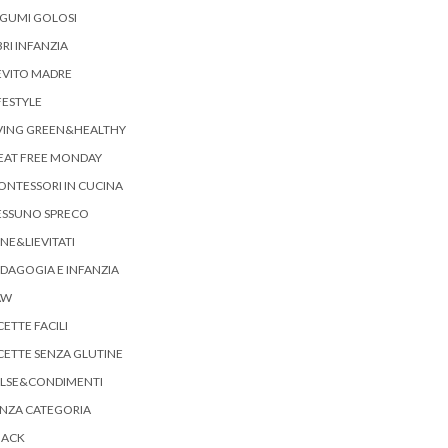
GUMI GOLOSI
BRI INFANZIA
EVITO MADRE
FESTYLE
VING GREEN&HEALTHY
EAT FREE MONDAY
NTESSORI IN CUCINA
ESSUNO SPRECO
NE&LIEVITATI
DAGOGIA E INFANZIA
AW
CETTE FACILI
CETTE SENZA GLUTINE
ALSE&CONDIMENTI
NZA CATEGORIA
NACK