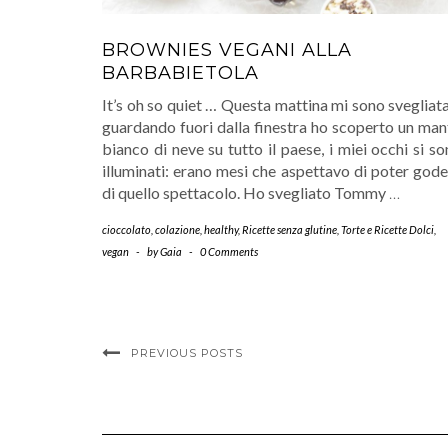
BROWNIES VEGANI ALLA
BARBABIETOLA
It’s oh so quiet … Questa mattina mi sono svegliat
guardando fuori dalla finestra ho scoperto un man
bianco di neve su tutto il paese, i miei occhi si s
illuminati: erano mesi che aspettavo di poter god
di quello spettacolo. Ho svegliato Tommy
…
cioccolato
,
colazione
,
healthy
,
Ricette senza glutine
,
Torte e Ricette Dolci
,
vegan
-
by
Gaia
-
0 Comments
PREVIOUS POSTS