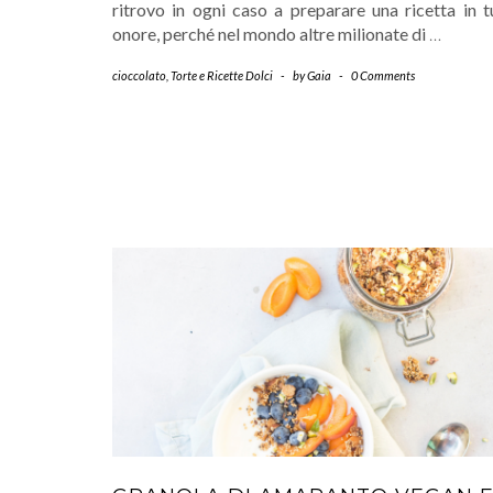
ritrovo in ogni caso a preparare una ricetta in t
onore, perché nel mondo altre milionate di
…
cioccolato
,
Torte e Ricette Dolci
-
by
Gaia
-
0 Comments