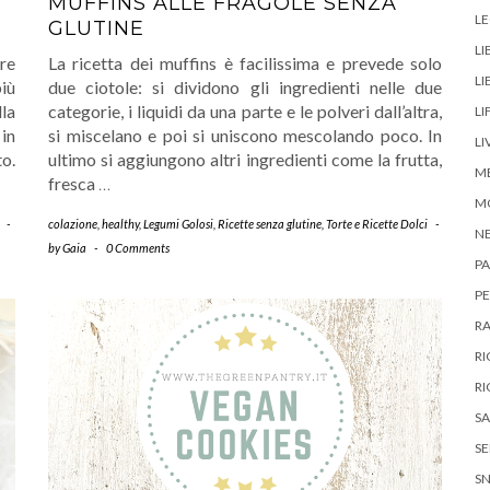
E
MUFFINS ALLE FRAGOLE SENZA
LE
GLUTINE
LI
are
La ricetta dei muffins è facilissima e prevede solo
LI
più
due ciotole: si dividono gli ingredienti nelle due
lla
categorie, i liquidi da una parte e le polveri dall’altra,
LI
in
si miscelano e poi si uniscono mescolando poco. In
LI
o.
ultimo si aggiungono altri ingredienti come la frutta,
M
fresca
…
MO
-
colazione
,
healthy
,
Legumi Golosi
,
Ricette senza glutine
,
Torte e Ricette Dolci
-
N
by
Gaia
-
0 Comments
PA
PE
R
RI
RI
S
SE
S