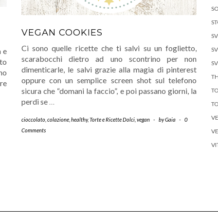
SO
ST
VEGAN COOKIES
SV
Ci sono quelle ricette che ti salvi su un foglietto,
SV
a e
scarabocchi dietro ad uno scontrino per non
to
SV
dimenticarle, le salvi grazie alla magia di pinterest
ono
TH
oppure con un semplice screen shot sul telefono
ere
sicura che “domani la faccio”, e poi passano giorni, la
TO
perdi se
…
TO
V
cioccolato
,
colazione
,
healthy
,
Torte e Ricette Dolci
,
vegan
-
by
Gaia
-
0
Comments
VE
V