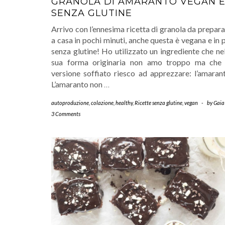
GRANOLA DI AMARANTO VEGAN 
SENZA GLUTINE
Arrivo con l’ennesima ricetta di granola da prepar
a casa in pochi minuti, anche questa è vegana e in 
senza glutine! Ho utilizzato un ingrediente che ne
sua forma originaria non amo troppo ma che 
versione soffiato riesco ad apprezzare: l’amarant
L’amaranto non
…
autoproduzione
,
colazione
,
healthy
,
Ricette senza glutine
,
vegan
-
by
Gaia
3 Comments