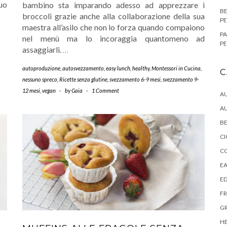
uo
bambino sta imparando adesso ad apprezzare i
BE
broccoli grazie anche alla collaborazione della sua
PE
maestra all’asilo che non lo forza quando compaiono
PA
nel menù ma lo incoraggia quantomeno ad
P
assaggiarli.
…
autoproduzione
,
autosvezzamento
,
easy lunch
,
healthy
,
Montessori in Cucina
,
C
nessuno spreco
,
Ricette senza glutine
,
svezzamento 6-9 mesi
,
svezzamento 9-
12 mesi
,
vegan
-
by
Gaia
-
1 Comment
A
A
BE
C
C
E
E
FR
G
H