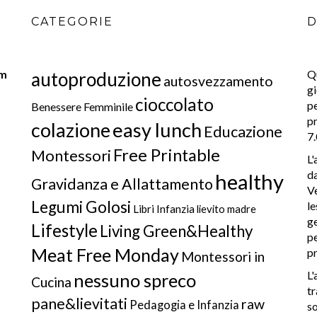
CATEGORIE
D
om
Q
autoproduzione
autosvezzamento
gi
cioccolato
pe
Benessere Femminile
pr
colazione
easy lunch
Educazione
7
Free Printable
Montessori
L'
da
healthy
Gravidanza e Allattamento
Ve
Legumi Golosi
le
Libri Infanzia
lievito madre
ge
Lifestyle
Living Green&Healthy
pe
Meat Free Monday
pr
Montessori in
L'
nessuno spreco
Cucina
tr
pane&lievitati
raw
Pedagogia e Infanzia
so