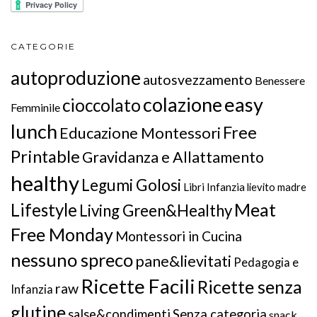
CATEGORIE
autoproduzione
autosvezzamento
Benessere
colazione
easy
cioccolato
Femminile
lunch
Free
Educazione Montessori
Printable
Gravidanza e Allattamento
healthy
Legumi Golosi
Libri Infanzia
lievito madre
Meat
Lifestyle
Living Green&Healthy
Free Monday
Montessori in Cucina
nessuno spreco
pane&lievitati
Pedagogia e
Ricette Facili
Ricette senza
raw
Infanzia
glutine
salse&condimenti
Senza categoria
snack