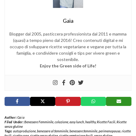
Gaia
Blogger dal 2005, pasticcera professionista dal 2011 e mamma
(quasi) a tempo pieno dal 2016! Creo contenuti digital e mi
occupo di sviluppare ricette vegetariane e vegane per tutta la
famiglia, e condividere consigli e tips per vivere green e
sostenibile.
Enjoy the Green side of Life!
Author:
Gaia
Filed Under:
Benessere Femminile
,
colazione
,
easy lunch
,
healthy
,
Ricette Facili
,
Ricette
senza glutine
Tags:
autoproduzione
,
benessere al femminile
,
benessere femminile
,
perimenopausa
,
ricette
facili
,
ricette sane
,
ricette senza glutine
,
ricette vegetariane facili
,
senza glutine