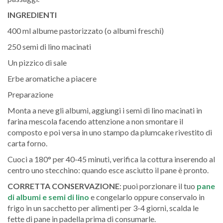
INGREDIENTI
400 ml albume pastorizzato (o albumi freschi)
250 semi di lino macinati
Un pizzico di sale
Erbe aromatiche a piacere
Preparazione
Monta a neve gli albumi, aggiungi i semi di lino macinati in
farina mescola facendo attenzione a non smontare il
composto e poi versa in uno stampo da plumcake rivestito di
carta forno.
Cuoci a 180° per 40-45 minuti, verifica la cottura inserendo al
centro uno stecchino: quando esce asciutto il pane è pronto.
CORRETTA CONSERVAZIONE
: puoi porzionare il tuo
pane
di albumi e semi di lino
e congelarlo oppure conservalo in
frigo in un sacchetto per alimenti per 3-4 giorni, scalda le
fette di pane in padella prima di consumarle.