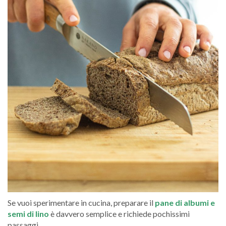
Se vuoi sperimentare in cucina, preparare il
pane di albumi e
semi di lino
è davvero semplice e richiede pochissimi
passaggi.