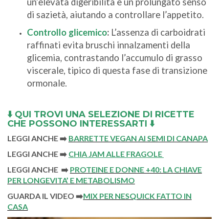
un’elevata digeribilità e un prolungato senso
di sazietà, aiutando a controllare l’appetito.
Controllo glicemico
:
L’assenza di carboidrati
raffinati evita bruschi innalzamenti della
glicemia, contrastando l’accumulo di grasso
viscerale, tipico di questa fase di transizione
ormonale.
⬇️
QUI TROVI UNA SELEZIONE DI RICETTE
CHE POSSONO INTERESSARTI
⬇️
LEGGI ANCHE
➡️
BARRETTE VEGAN AI SEMI DI CANAPA
LEGGI ANCHE
➡️
CHIA JAM ALLE FRAGOLE
LEGGI ANCHE
➡️
PROTEINE E DONNE +40: LA CHIAVE
PER LONGEVITA’ E METABOLISMO
GUARDA IL VIDEO
➡️
MIX PER NESQUICK FATTO IN
CASA