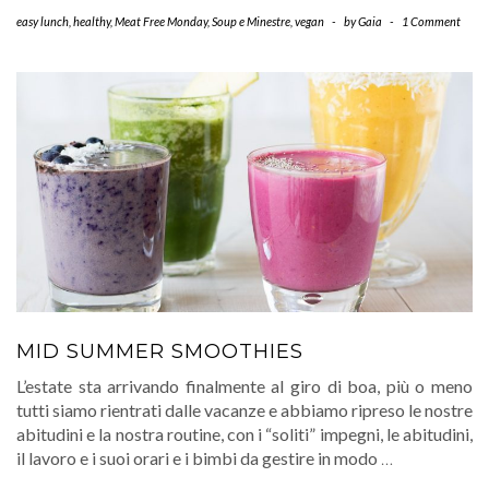
easy lunch
,
healthy
,
Meat Free Monday
,
Soup e Minestre
,
vegan
-
by
Gaia
-
1 Comment
MID SUMMER SMOOTHIES
L’estate sta arrivando finalmente al giro di boa, più o meno
tutti siamo rientrati dalle vacanze e abbiamo ripreso le nostre
abitudini e la nostra routine, con i “soliti” impegni, le abitudini,
il lavoro e i suoi orari e i bimbi da gestire in modo
…