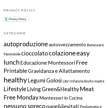
PRIVACY POLICY
CATEGORIE
autoproduzione
autosvezzamento
Benessere
colazione
easy
cioccolato
Femminile
lunch
Free
Educazione Montessori
Printable
Gravidanza e Allattamento
healthy
Legumi Golosi
Libri Infanzia
lievito madre
Meat
Lifestyle
Living Green&Healthy
Free Monday
Montessori in Cucina
nessuno spreco
pane&lievitati
Pedagogia e