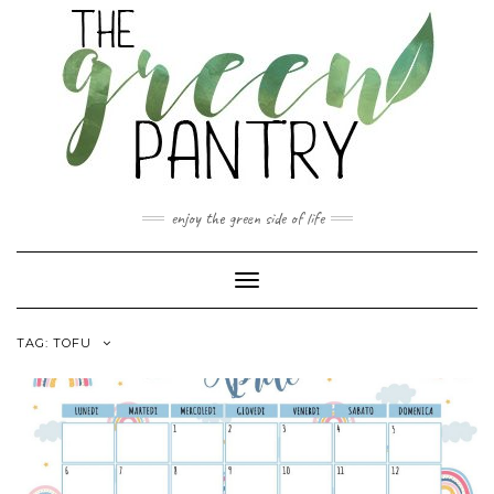
Skip
to
content
enjoy the green side of life
Toggle Navigation
TAG:
TOFU