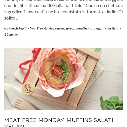
uno dei libri di cucina di Giulia dal titolo “Cucina da chef con
ingredienti low cost” che ho acquistato in formato kindle. Di
solito
…
easy lunch
,
healthy
,
Meat Free Monday
,
nessuno spreco
,
pane&lievitati
,
vegan
-
by
Gaia
-
1 Comment
MEAT FREE MONDAY: MUFFINS SALATI
VEGAN