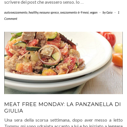
scrivere dei post che avessero senso. Io
…
autosvezzamento
,
healthy
,
nessuno spreco
,
svezzamento 6-9 mesi
,
vegan
-
by
Gaia
-
1
Comment
MEAT FREE MONDAY: LA PANZANELLA DI
GIULIA
Una sera della scorsa settimana, dopo aver messo a letto
Tommy, mi sono sdraiata accanto a lui e ho iniziato a leggere