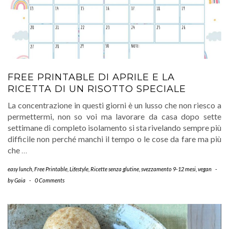
FREE PRINTABLE DI APRILE E LA
RICETTA DI UN RISOTTO SPECIALE
La concentrazione in questi giorni è un lusso che non riesco a
permettermi, non so voi ma lavorare da casa dopo sette
settimane di completo isolamento si sta rivelando sempre più
difficile non perché manchi il tempo o le cose da fare ma più
che
…
easy lunch
,
Free Printable
,
Lifestyle
,
Ricette senza glutine
,
svezzamento 9-12 mesi
,
vegan
-
by
Gaia
-
0 Comments