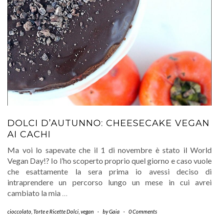
DOLCI D’AUTUNNO: CHEESECAKE VEGAN
AI CACHI
Ma voi lo sapevate che il 1 di novembre è stato il World
Vegan Day!? Io l’ho scoperto proprio quel giorno e caso vuole
che esattamente la sera prima io avessi deciso di
intraprendere un percorso lungo un mese in cui avrei
cambiato la mia
…
cioccolato
,
Torte e Ricette Dolci
,
vegan
-
by
Gaia
-
0 Comments