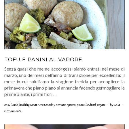
TOFU E PANINI AL VAPORE
Senza quasi che me ne accorgessi siamo entrati nel mese di
marzo, uno dei mesi dell’anno di transizione per eccellenza: il
mese in cui salutiamo la stagione fredda per accogliere la
primavera che piano piano si annuncia facendo germogliare le
prime piante, i primi fiori
…
easy lunch
,
healthy
,
Meat Free Monday
,
nessuno spreco
,
pane&lievitati
,
vegan
-
by
Gaia
-
0 Comments