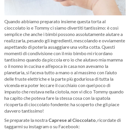
Quando abbiamo preparato insieme questa torta al
cioccolato io e Tommy ci siamo divertiti tantissimo: è così
semplice che anche i bimbi possono assolutamente aiutare a
realizzarla, pesando gli ingredienti, mescolando e ovviamente
aspettando di poterla assaggiare una volta cotta. Questi
momenti di condivisione con il mio bimbo mi ricordano
tantissimo quando da piccola ero io che aiutavo mia mamma
o il nonno in cucina e all’epoca in casa non avevamo la
planetaria, si faceva tutto a mano o al massimo con l’aiuto
delle fruste elettriche e la parte più goduriosa di tutta la
vicenda era poter leccare il cucchiaio con quel poco di
impasto che restava nella ciotola, non vi dico Tommy quando
ha capito che poteva fare la stessa cosa con la spatola
ricoperta di cioccolato fondente: ha scoperto che gli piace
davvero tantissimo!
Se preparate la nostra
Caprese al Cioccolato
, ricordate di
taggarmi su instagram o su Facebook: