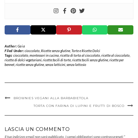
Author:
Gaia
Filed Under:
cioccolato
,
Ricette senza glutine
,
Torte e Ricette Dolci
Tags:
cioccolato
,
montessori in cucina
,
ricetta di torta al cioccolato
,
ricette al cioccolato
,
ricette di dolci vegetariani
,
ricette facili di torte
,
ricette facili senza glutine
,
ricette per
bennet
,
ricette senza glutine
,
senza latticini
,
senza lattosio
BROWNIES VEGANI ALLA BARBABIETOLA
TORTA CON FARINA DI LUPINI E FRUTTI DI BOSCO
LASCIA UN COMMENTO
Il tuo indirizzo email non sarà pubblicato.
I campi obbligatori sono contrassegnati
*