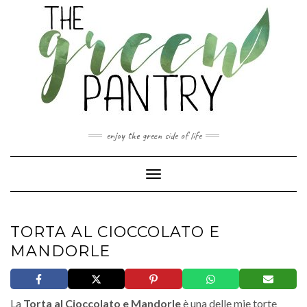
Skip
to
content
enjoy the green side of life
Toggle Navigation
TORTA AL CIOCCOLATO E
MANDORLE
La
Torta al Cioccolato e Mandorle
è una delle mie torte