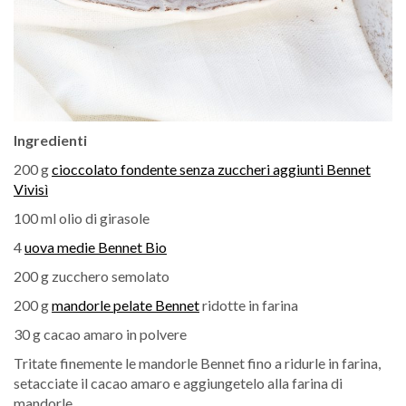
Ingredienti
200 g
cioccolato fondente senza zuccheri aggiunti Bennet
Vivisì
100 ml olio di girasole
4
uova medie Bennet Bio
200 g zucchero semolato
200 g
mandorle pelate Bennet
ridotte in farina
30 g cacao amaro in polvere
Tritate finemente le mandorle Bennet fino a ridurle in farina,
setacciate il cacao amaro e aggiungetelo alla farina di
mandorle.