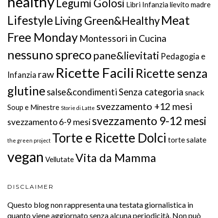
healthy
Legumi Golosi
Libri Infanzia
lievito madre
Meat
Lifestyle
Living Green&Healthy
Free Monday
Montessori in Cucina
nessuno spreco
pane&lievitati
Pedagogia e
Ricette Facili
Ricette senza
raw
Infanzia
glutine
salse&condimenti
Senza categoria
snack
svezzamento +12 mesi
Soup e Minestre
Storie di Latte
svezzamento 9-12 mesi
svezzamento 6-9 mesi
Torte e Ricette Dolci
torte salate
the green project
vegan
Vita da Mamma
Vellutate
DISCLAIMER
Questo blog non rappresenta una testata giornalistica in
quanto viene aggiornato senza alcuna periodicità. Non può