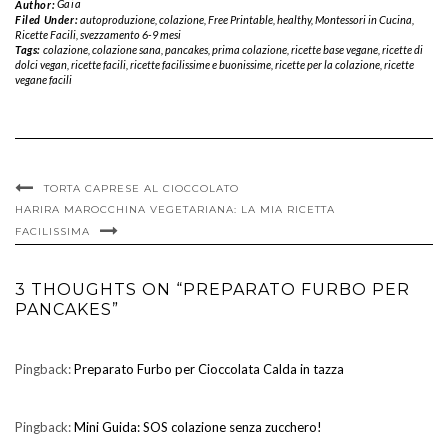
Author:
Gaia
Filed Under:
autoproduzione
,
colazione
,
Free Printable
,
healthy
,
Montessori in Cucina
,
Ricette Facili
,
svezzamento 6-9 mesi
Tags:
colazione
,
colazione sana
,
pancakes
,
prima colazione
,
ricette base vegane
,
ricette di
dolci vegan
,
ricette facili
,
ricette facilissime e buonissime
,
ricette per la colazione
,
ricette
vegane facili
TORTA CAPRESE AL CIOCCOLATO
HARIRA MAROCCHINA VEGETARIANA: LA MIA RICETTA
FACILISSIMA
3 THOUGHTS ON “PREPARATO FURBO PER
PANCAKES”
Pingback:
Preparato Furbo per Cioccolata Calda in tazza
Pingback:
Mini Guida: SOS colazione senza zucchero!