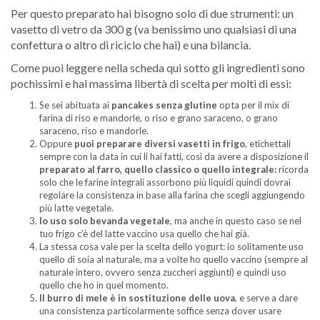
Per questo preparato hai bisogno solo di due strumenti: un
vasetto di vetro da 300 g (va benissimo uno qualsiasi di una
confettura o altro di riciclo che hai) e una bilancia.
Come puoi leggere nella scheda qui sotto gli ingredienti sono
pochissimi e hai massima libertà di scelta per molti di essi:
Se sei abituata ai
pancakes senza glutine
opta per il mix di
farina di riso e mandorle, o riso e grano saraceno, o grano
saraceno, riso e mandorle.
Oppure
puoi preparare diversi vasetti in frigo
, etichettali
sempre con la data in cui li hai fatti, così da avere a disposizione il
preparato al farro, quello classico o quello integrale:
ricorda
solo che le farine integrali assorbono più liquidi quindi dovrai
regolare la consistenza in base alla farina che scegli aggiungendo
più latte vegetale.
Io uso solo bevanda vegetale
, ma anche in questo caso se nel
tuo frigo c’è del latte vaccino usa quello che hai già.
La stessa cosa vale per la scelta dello yogurt: io solitamente uso
quello di soia al naturale, ma a volte ho quello vaccino (sempre al
naturale intero, ovvero senza zuccheri aggiunti) e quindi uso
quello che ho in quel momento.
Il burro di mele è in sostituzione delle uova
, e serve a dare
una consistenza particolarmente soffice senza dover usare