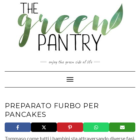
Skip
to
content
enjoy the green side of life
Toggle Navigation
PREPARATO FURBO PER
PANCAKES
Tommaso come tutti i bambini sta attraversando diverse fasi,