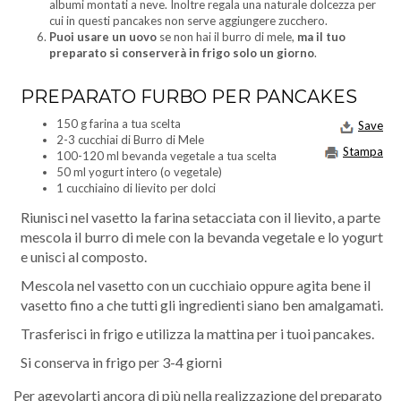
albumi montati a neve. Inoltre regala una naturale dolcezza per
cui in questi pancakes non serve aggiungere zucchero.
Puoi usare un uovo
se non hai il burro di mele,
ma il tuo
preparato si conserverà in frigo solo un giorno
.
PREPARATO FURBO PER PANCAKES
150 g farina a tua scelta
Save
2-3 cucchiai di Burro di Mele
Stampa
100-120 ml bevanda vegetale a tua scelta
50 ml yogurt intero (o vegetale)
1 cucchiaino di lievito per dolci
Riunisci nel vasetto la farina setacciata con il lievito, a parte
mescola il burro di mele con la bevanda vegetale e lo yogurt
e unisci al composto.
Mescola nel vasetto con un cucchiaio oppure agita bene il
vasetto fino a che tutti gli ingredienti siano ben amalgamati.
Trasferisci in frigo e utilizza la mattina per i tuoi pancakes.
Si conserva in frigo per 3-4 giorni
Per agevolarti ancora di più nella realizzazione del preparato