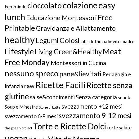
colazione
easy
cioccolato
Femminile
lunch
Free
Educazione Montessori
Printable
Gravidanza e Allattamento
healthy
Legumi Golosi
Libri Infanzia
lievito madre
Meat
Lifestyle
Living Green&Healthy
Free Monday
Montessori in Cucina
nessuno spreco
pane&lievitati
Pedagogia e
Ricette Facili
Ricette senza
raw
Infanzia
glutine
salse&condimenti
Senza categoria
snack
svezzamento +12 mesi
Soup e Minestre
Storie di Latte
svezzamento 9-12 mesi
svezzamento 6-9 mesi
Torte e Ricette Dolci
torte salate
the green project
vegan
Vita da Mamma